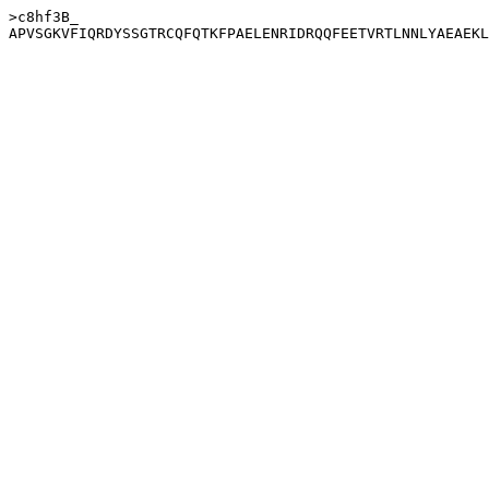
>c8hf3B_
